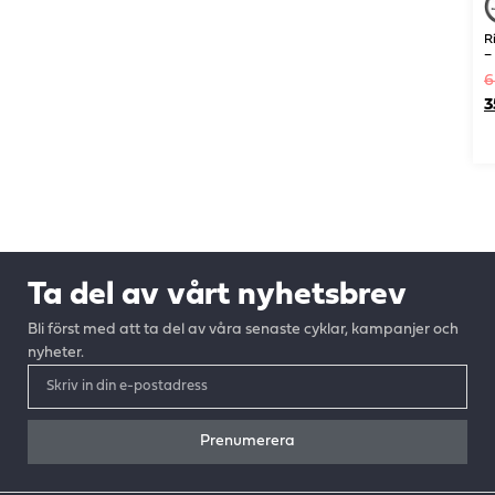
R
–
6
3
Ta del av vårt nyhetsbrev
Bli först med att ta del av våra senaste cyklar, kampanjer och
nyheter.
Prenumerera