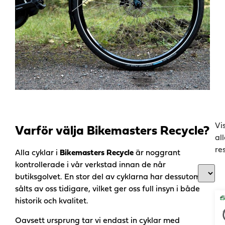
Vi
Varför välja Bikemasters Recycle?
al
re
Alla cyklar i
Bikemasters Recycle
är noggrant
kontrollerade i vår verkstad innan de når
butiksgolvet. En stor del av cyklarna har dessutom
sålts av oss tidigare, vilket ger oss full insyn i både
historik och kvalitet.
Oavsett ursprung tar vi endast in cyklar med