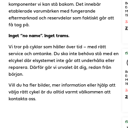
B
komponenter vi kan stå bakom. Det innebär
E
etablerade varumärken med fungerande
M
1
eftermarknad och reservdelar som faktiskt går att
3
få tag på.
2
Inget “no name”. Inget trams.
Vi tror på cyklar som håller över tid – med rätt
service och omtanke. Du ska inte behöva stå med en
elcykel där elsystemet inte går att underhålla eller
reparera. Därför gör vi urvalet åt dig, redan från
B
början.
E
M
1
Vill du ha fler bilder, mer information eller hjälp att
3
välja rätt cykel är du alltid varmt välkommen att
2
kontakta oss.