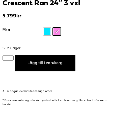
Crescent Ran 24″ 3 vxl
5.799
kr
Färg
Slut i lager
Lägg till i varukorg
3 – 6 dagar leverans fr.o.m. lagd order.
*Priser kan skilja sig från vår fysiska butik. Hemleverans gäller enbart från vår e-
handel.