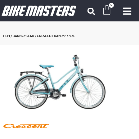
0
HEM
/
BARNCYKLAR
/ CRESCENT RAN 24″ 3 VXL